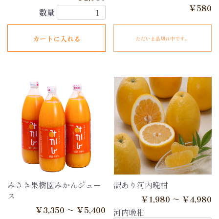
￥580
数量
カートに入れる
ただいま品切れ中です。
みさき果樹園みかんジュー
訳あり河内晩柑
ス
￥1,980 ～ ￥4,980
￥3,350 ～ ￥5,400
河内晩柑